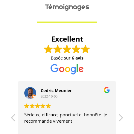
Témoignages
Excellent
Basée sur
6 avis
Cedric Meunier
2022-10-05
Sérieux, efficace, ponctuel et honnête. Je
Un 
recommande vivement
res
pro
pou