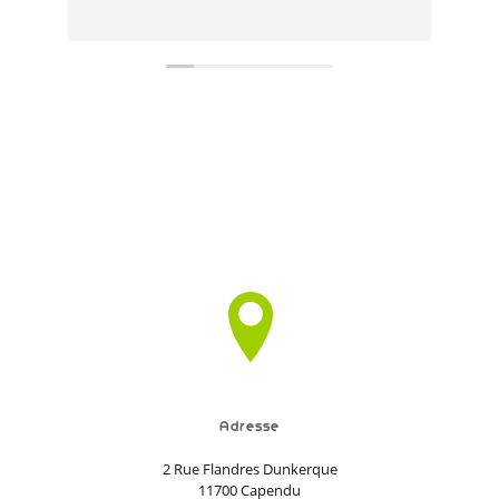
art
mer
Adresse
2 Rue Flandres Dunkerque
11700 Capendu